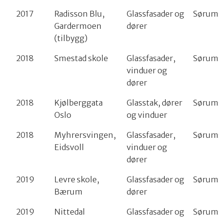
2017
Radisson Blu,
Glassfasader og
Sørum
Gardermoen
dører
(tilbygg)
2018
Smestad skole
Glassfasader,
Sørum
vinduer og
dører
2018
Kjølberggata
Glasstak, dører
Sørum
Oslo
og vinduer
2018
Myhrersvingen,
Glassfasader,
Sørum
Eidsvoll
vinduer og
dører
2019
Levre skole,
Glassfasader og
Sørum
Bærum
dører
2019
Nittedal
Glassfasader og
Sørum