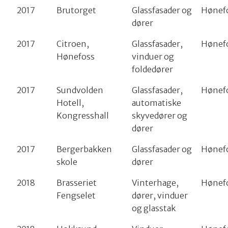
2017
Brutorget
Glassfasader og
Hønef
dører
2017
Citroen,
Glassfasader,
Hønef
Hønefoss
vinduer og
foldedører
2017
Sundvolden
Glassfasader,
Hønef
Hotell,
automatiske
Kongresshall
skyvedører og
dører
2017
Bergerbakken
Glassfasader og
Hønef
skole
dører
2018
Brasseriet
Vinterhage,
Hønef
Fengselet
dører, vinduer
og glasstak