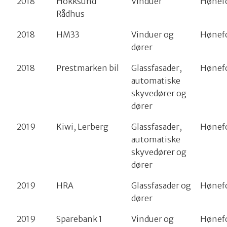
2018
Hokksund
Vinduer
Hønef
Rådhus
2018
HM33
Vinduer og
Hønef
dører
2018
Prestmarken bil
Glassfasader,
Hønef
automatiske
skyvedører og
dører
2019
Kiwi, Lerberg
Glassfasader,
Hønef
automatiske
skyvedører og
dører
2019
HRA
Glassfasader og
Hønef
dører
2019
Sparebank 1
Vinduer og
Hønef