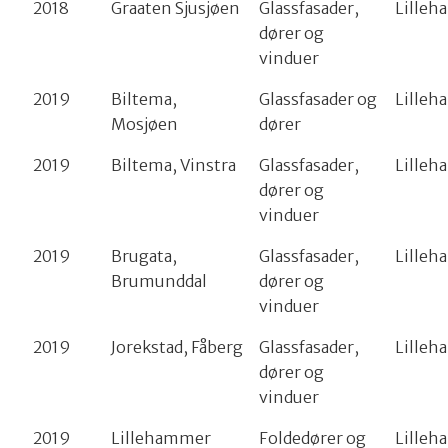
2018
Graaten Sjusjøen
Glassfasader,
Lille
dører og
vinduer
2019
Biltema,
Glassfasader og
Lille
Mosjøen
dører
2019
Biltema, Vinstra
Glassfasader,
Lille
dører og
vinduer
2019
Brugata,
Glassfasader,
Lille
Brumunddal
dører og
vinduer
2019
Jorekstad, Fåberg
Glassfasader,
Lille
dører og
vinduer
2019
Lillehammer
Foldedører og
Lille