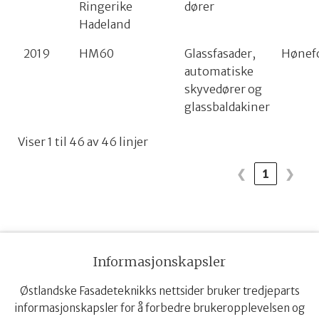
Ringerike
dører
Hadeland
2019
HM60
Glassfasader,
Hønef
automatiske
skyvedører og
glassbaldakiner
Viser 1 til 46 av 46 linjer
❮
1
❯
Informasjonskapsler
Østlandske Fasadeteknikks nettsider bruker tredjeparts
informasjonskapsler for å forbedre brukeropplevelsen og