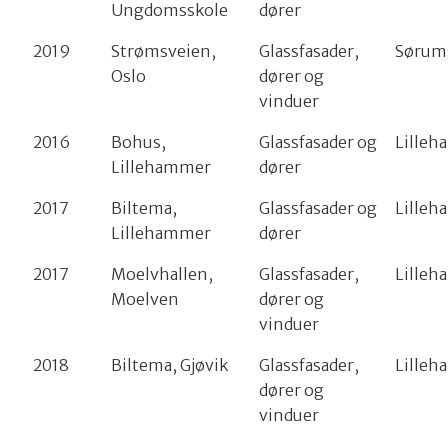
Ungdomsskole
dører
2019
Strømsveien,
Glassfasader,
Sørum
Oslo
dører og
vinduer
2016
Bohus,
Glassfasader og
Lille
Lillehammer
dører
2017
Biltema,
Glassfasader og
Lille
Lillehammer
dører
2017
Moelvhallen,
Glassfasader,
Lille
Moelven
dører og
vinduer
2018
Biltema, Gjøvik
Glassfasader,
Lille
dører og
vinduer