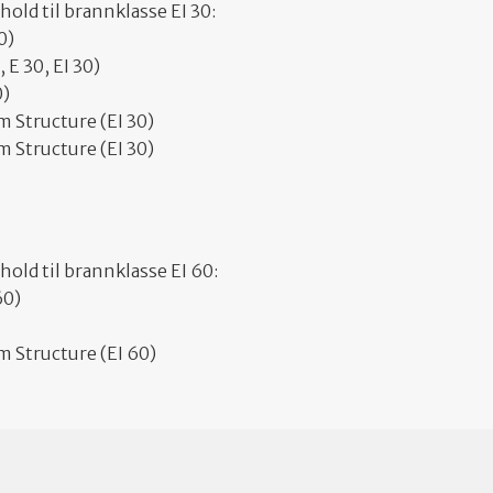
old til brannklasse EI 30:
0)
 E 30, EI 30)
0)
m Structure (EI 30)
m Structure (EI 30)
old til brannklasse EI 60:
60)
m Structure (EI 60)