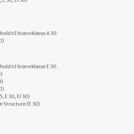
 E 30, EI 30)
old til brannklasse A 30:
0)
old til brannklasse E 30:
0)
0)
0)
, E 30, EI 30)
m Structure (E 30)